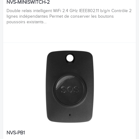
NVS-MINISWITCH-2
Double relais intelligent WiFi 2.4 GHz IEEE802.11 b/g/n Contrôle 2
lignes indépendantes Permet de conserver les boutons
poussoirs existants...
NVS-PB1