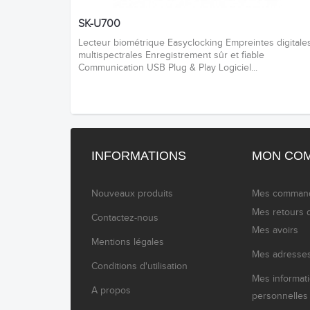
SK-U700
Lecteur biométrique Easyclocking Empreintes digitale
multispectrales Enregistrement sûr et fiable
Communication USB Plug & Play Logiciel...
INFORMATIONS
MON CO
Nouveaux produits
Mes comman
Mes retours 
Contactez-nous
Mes avoirs
Mentions légales
Mes adresse
Conditions d'utilisation
Mes informat
A propos
personnelles