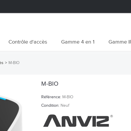
Contrôle d'accès
Gamme 4 en 1
Gamme I
ès
>
M-BIO
M-BIO
Référence:
M-BIO
Condition:
Neuf