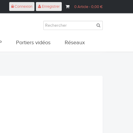
Connexion
Enregistrer
0
Article
- 0,00 €
P
Portiers vidéos
Réseaux