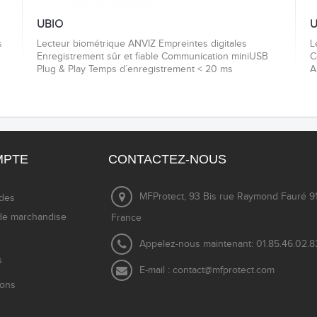
UBIO
U
s
Lecteur biométrique ANVIZ Empreintes digitales
L
Enregistrement sûr et fiable Communication miniUSB
C
Plug & Play Temps d´enregistrement < 20 ms
A
MPTE
CONTACTEZ-NOUS
MFProtect, 93 Bis rue Raymond Fauré 91
des
de marchandise
France
Appelez-nous maintenant:
01.85.46.02.8
s
E-mail :
contact@mfprotect.com
ions