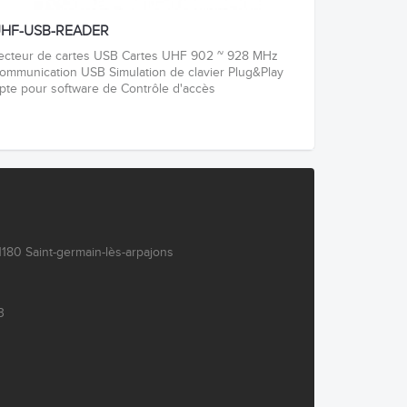
HF-USB-READER
ecteur de cartes USB Cartes UHF 902 ~ 928 MHz
ommunication USB Simulation de clavier Plug&Play
pte pour software de Contrôle d'accès
180 Saint-germain-lès-arpajons
3