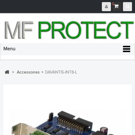
0
Menu
>
Accessoires
>
DAVANTIS-INT8-L