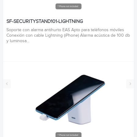
SF-SECURITYSTAND101-LIGHTNING
Soporte con alarma antihurto EAS Apto para teléfonos móviles
Conexión con cable Lightning (iPhone) Alarma acústica de 100 db
y luminosa...
‹
›