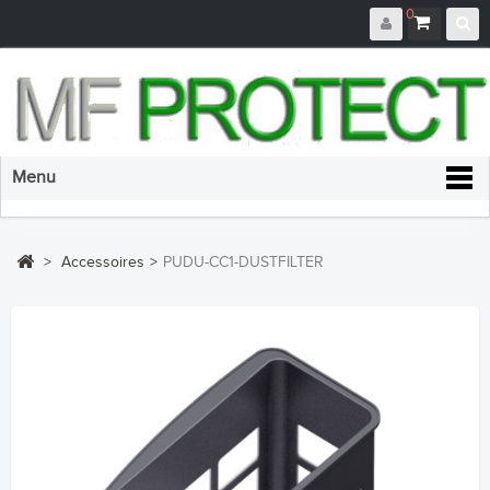
0
Menu
>
Accessoires
>
PUDU-CC1-DUSTFILTER