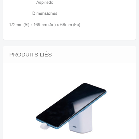
Aspirado
Dimensiones
172mm (Al) x 169mm (An) x 68mm (Fo)
PRODUITS LIÉS