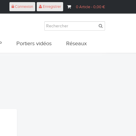
Connexion
Enregistrer
0
Article
- 0,00 €
P
Portiers vidéos
Réseaux