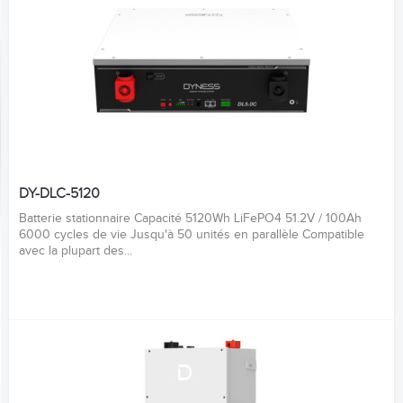
DY-DLC-5120
Batterie stationnaire Capacité 5120Wh LiFePO4 51.2V / 100Ah
6000 cycles de vie Jusqu'à 50 unités en parallèle Compatible
avec la plupart des...