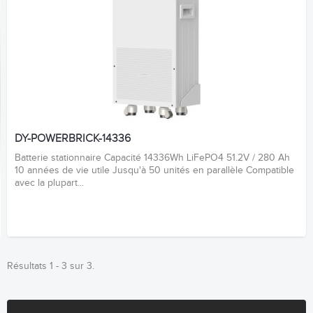
DY-POWERBRICK-14336
Batterie stationnaire Capacité 14336Wh LiFePO4 51.2V / 280 Ah
10 années de vie utile Jusqu'à 50 unités en parallèle Compatible
avec la plupart...
Résultats 1 - 3 sur 3.