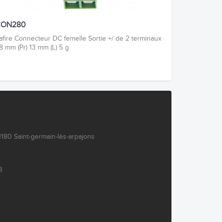
CON280
afire Connecteur DC femelle Sortie +/ de 2 terminaux
8 mm (Pr) 13 mm (L) 5 g
180 Saint-germain-lès-arpajons
3