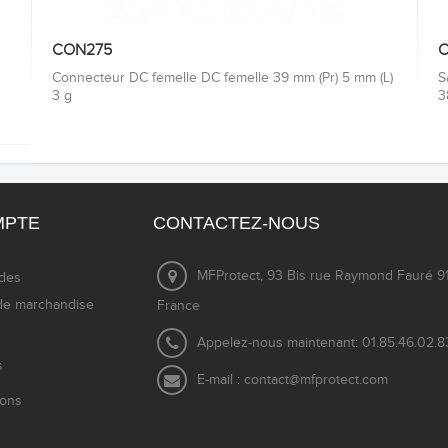
CON275
Connecteur DC femelle DC femelle 39 mm (Pr) 5 mm (L)
S
3 g
3
MPTE
CONTACTEZ-NOUS
MFProtect, 93 Bis rue Raymond Fauré 91
des
de marchandise
France
Appelez-nous maintenant:
01.85.46.02.8
s
E-mail :
contact@mfprotect.com
ions