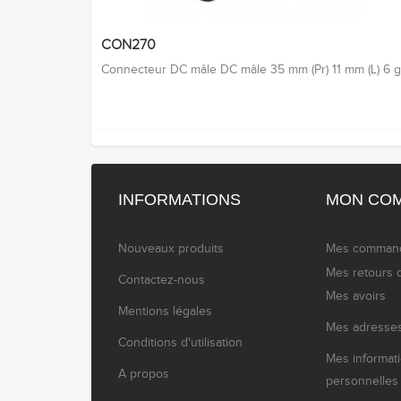
CON270
Connecteur DC mâle DC mâle 35 mm (Pr) 11 mm (L) 6 g
INFORMATIONS
MON CO
Nouveaux produits
Mes comman
Mes retours 
Contactez-nous
Mes avoirs
Mentions légales
Mes adresse
Conditions d'utilisation
Mes informat
A propos
personnelles