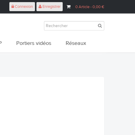
Connexion
Enregistrer
0
Article
- 0,00 €
P
Portiers vidéos
Réseaux