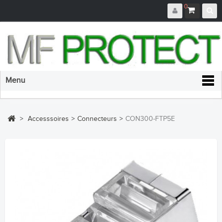
0
Menu
>
Accesssoires
>
Connecteurs
>
CON300-FTP5E