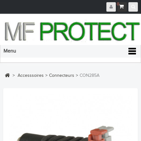
0
Menu
>
Accesssoires
>
Connecteurs
>
CON285A