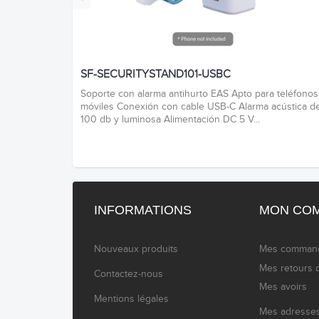
SF-SECURITYSTAND101-USBC
Soporte con alarma antihurto EAS Apto para teléfonos
móviles Conexión con cable USB-C Alarma acústica d
100 db y luminosa Alimentación DC 5 V...
INFORMATIONS
MON CO
Nouveaux produits
Mes comman
Mes retours 
Contactez-nous
Mes avoirs
Mentions légales
Mes adresse