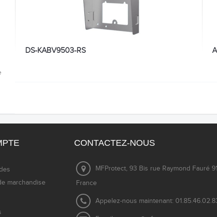
DS-KABV9503-RS
A
e
MPTE
CONTACTEZ-NOUS
MFProtect, 93 Bis rue Raymond Fauré 91
des
de marchandise
France
Appelez-nous maintenant:
01.85.46.02.8
s