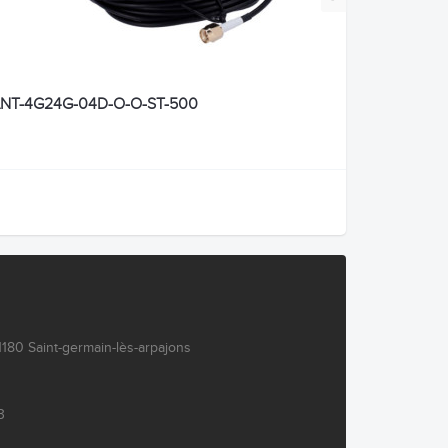
NT-4G24G-04D-O-O-ST-500
180 Saint-germain-lès-arpajons
3