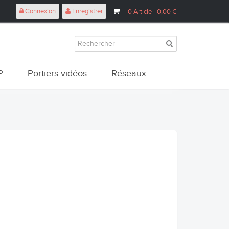
Connexion
Enregistrer
0
Article
- 0,00 €
P
Portiers vidéos
Réseaux