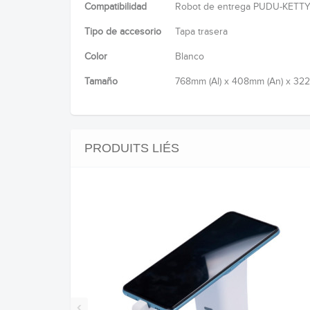
Compatibilidad
Robot de entrega PUDU-KETT
Tipo de accesorio
Tapa trasera
Color
Blanco
Tamaño
768mm (Al) x 408mm (An) x 32
PRODUITS LIÉS
‹