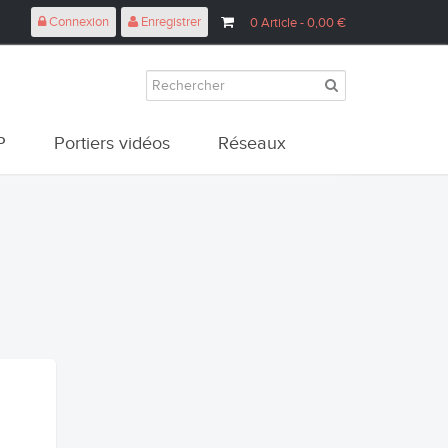
Connexion
Enregistrer
0
Article
- 0,00 €
P
Portiers vidéos
Réseaux