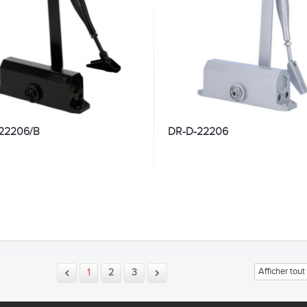
22206/B
DR-D-22206
Afficher tout
1
2
3